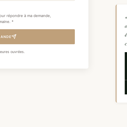
pour répondre à ma demande,
«
aine. *
o
é
MANDE
c
eures ouvrées.
—