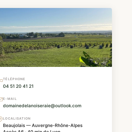
TÉLÉPHONE
04 51 20 41 21
E-MAIL
domainedelanoiseraie@outlook.com
LOCALISATION
Beaujolais — Auvergne-Rhône-Alpes
Accès A6 · 40 min de Lyon