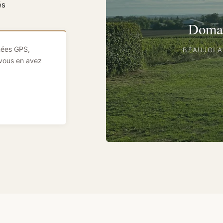
és
Domai
nées GPS,
BEAUJOLA
vous en avez