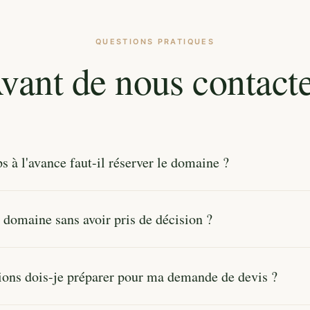
QUESTIONS PRATIQUES
vant de nous contacte
 à l'avance faut-il réserver le domaine ?
 nous recommandons de réserver 12 à 18 mois à l'avance pour 
e domaine sans avoir pris de décision ?
qui partent en premier. Pour les séminaires ou retraites, 3 à 6 m
ant, mais les dates en semaine sont plus disponibles.
sites sont gratuites et sans engagement. C'est même ce que no
ions dois-je préparer pour ma demande de devis ?
ai est souvent le meilleur moyen de décider. Nous organisons des
nibilités.